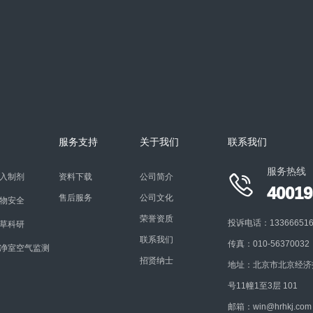
服务支持
关于我们
联系我们
服务热线
入制剂
资料下载
公司简介

40019
售后服务
公司文化
物安全
荣誉资质
投诉电话：13366651616
草科研
联系我们
传真：010-56370032
净室空气监测
招贤纳士
地址：北京市北京经济
号11幢1至3层 101
邮箱：win@hrhkj.com