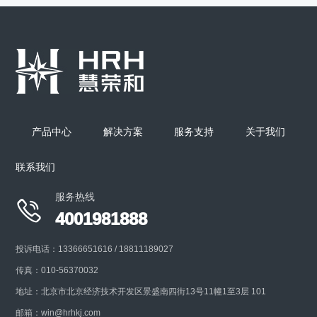
香精香料精密注射仪(小型)
本仪器适用于各卷烟厂技术中心、烟草研究所等单位向
香烟中注射香精香料来改变香烟或滤嘴
产品中心
解决方案
服务支持
关于我们
+
联系我们
服务热线

4001981888
投诉电话：13366651616 / 18811189027
传真：010-56370032
地址：北京市北京经济技术开发区景盛南四街13号11幢1至3层 101
邮箱：win@hrhkj.com