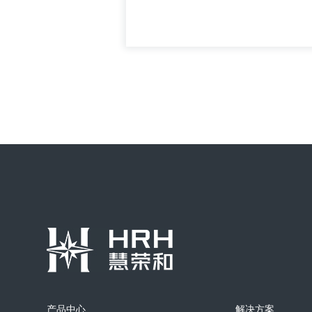
验；其他粉状颗
粉尘气溶胶发生器
吸入毒理实验：农药化学品吸入染毒
验；煤、矿等环境微颗粒物吸入毒理
验；其他粉状颗
+
产品中心
解决方案