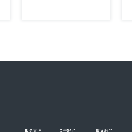
安德森六级空气微生物采样器
实
生物气溶胶采样、粒径分析等领域。
实
+
服务支持
关于我们
联系我们