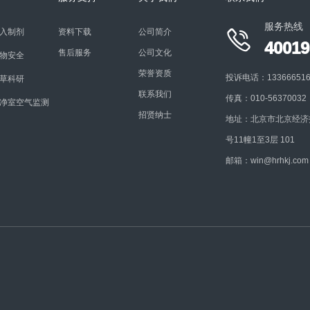
服务热线
入制剂
资料下载
公司简介

40019
售后服务
公司文化
物安全
荣誉资质
投诉电话：13366651616
草科研
联系我们
传真：010-56370032
净室空气监测
招贤纳士
地址：北京市北京经济
号11幢1至3层 101
邮箱：win@hrhkj.com