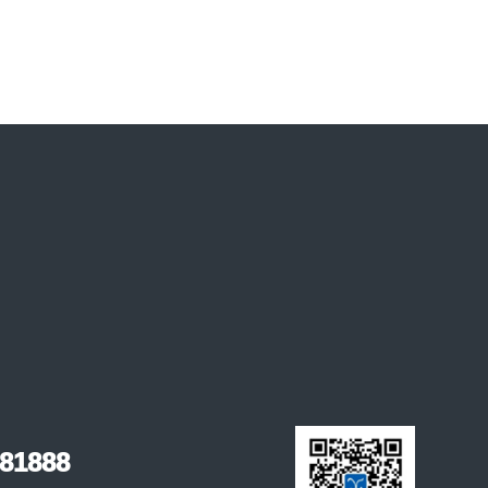
生物安全型病原体空气传播感染装
置
生物安全型病原体空气传播感染装置主
要用于中小型动物之间经病毒、细菌等
生物气溶胶或飞
+
81888