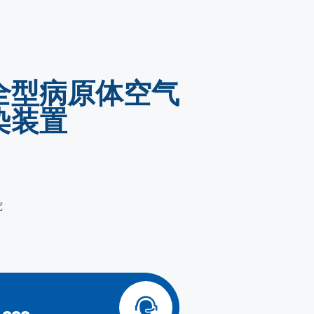
全型病原体空气
染装置
究
