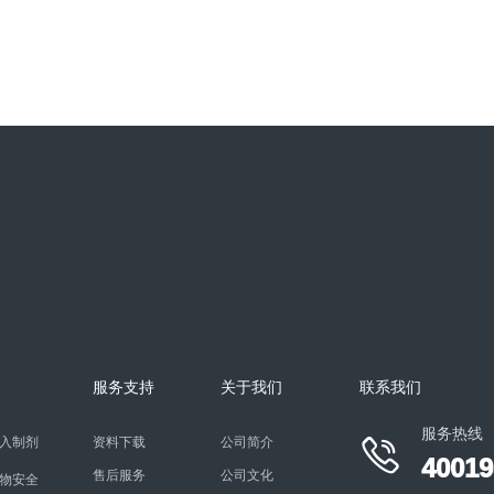
猴负压饲养笼
的
猴负压饲养笼分为 HRH-BRS1202 型
物
和 HRH-BRS2204 型，主要用于生物
安全实验室中猴的隔离饲养， 防
+
服务支持
关于我们
联系我们
服务热线
入制剂
资料下载
公司简介

40019
售后服务
公司文化
物安全